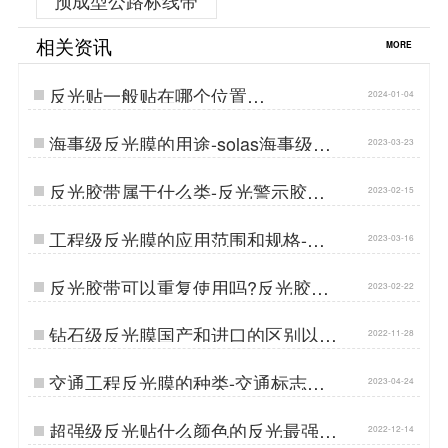
预成型公路标线带
相关资讯
MORE
反光贴一般贴在哪个位置…
2024-01-04
海事级反光膜的用途-solas海事级反
2023-03-23
光膜…
反光胶带属于什么类-反光警示胶带
2023-02-15
百科知识…
工程级反光膜的应用范围和规格-工
2023-03-16
程级反光膜生产厂家…
反光胶带可以重复使用吗?反光胶带
2023-02-22
的使用可以很简单…
钻石级反光膜国产和进口的区别以及
2022-11-28
价格…
交通工程反光膜的种类-交通标志牌
2023-04-24
反光膜厂家批发…
超强级反光贴什么颜色的反光最强-
2022-12-14
反光膜定制批发厂家…