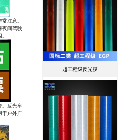
非常注意。
保夜间驾驶
因。
超工程级反光膜
告。反光车
用于户外广