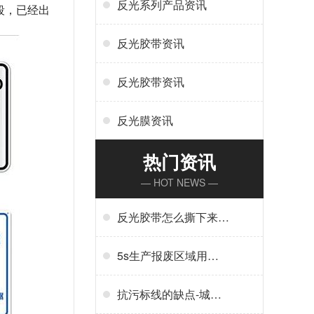
反光系列产品资讯
段，已经出
反光胶带资讯
反光胶带资讯
反光膜资讯
热门资讯
— HOT NEWS —
反光胶带怎么撕下来-
反光胶带怎么清洗
5s生产报废区域用什
么标线-5s地标线区域
管理标准
抗污标线的缺点-城市
抗污标线的应用