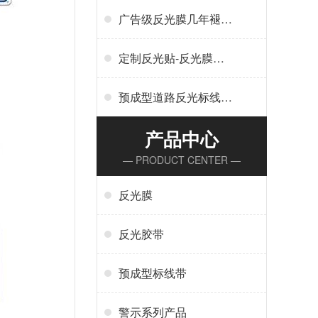
广告级反光膜几年褪
色-广告反光膜一平米
多少钱
定制反光贴-反光膜印
刷,刻字,丝印,喷绘,形状
规格任意定制厂家定制
预成型道路反光标线贴
服务
干啥用-交通标志、停
车位划线、高速标线、
产品中心
管道反光标识厂家
— PRODUCT CENTER —
反光膜
反光胶带
预成型标线带
警示系列产品