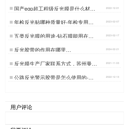
国产egp超工程级反光膜是什么材质
2022-12-01
做的？…
年检反光贴哪种质量好-年检专用反
2023-02-07
光贴…
五类反光膜的用途-钻石膜能用在哪
2023-02-17
些场景…
反光胶带的作用在哪里…
2024-02-21
反光膜生产厂家联系方式，苏州曼彩
2021-11-03
交通为您解答[苏州曼彩]…
公路反光警示胶带是怎么使用的-警
2022-12-13
示反光胶带生产厂家…
用户评论