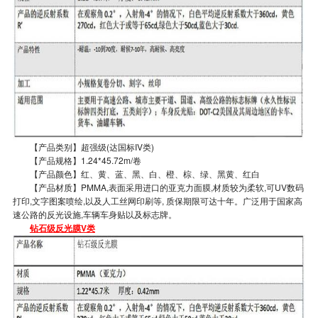
【产品类别】超强级(达国标IV类)
【产品规格】1.24*45.72m/卷
【产品颜色】红、黄、蓝、黑、白、橙、棕、绿、黑黄、红白
【产品材质】PMMA,表面采用进口的亚克力面膜,材质较为柔软,可UV数码
打印,文字图案喷绘,以及人工丝网印刷等, 质保期限可达十年。广泛用于国家高
速公路的反光设施,车辆车身贴以及标志牌。
钻石级反光膜V类