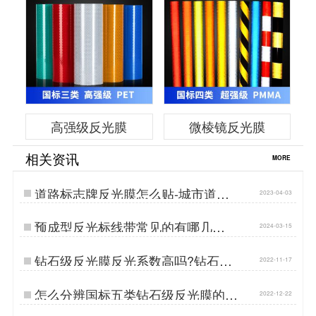
高强级反光膜
微棱镜反光膜
相关资讯
MORE
道路标志牌反光膜怎么贴-城市道路
2023-04-03
标志牌反光膜等级…
预成型反光标线带常见的有哪几
2024-03-15
种?…
钻石级反光膜反光系数高吗?钻石级
2022-11-17
反光膜反光系数是多少?…
怎么分辨国标五类钻石级反光膜的真
2022-12-22
假?苏州钻石反光膜厂家…