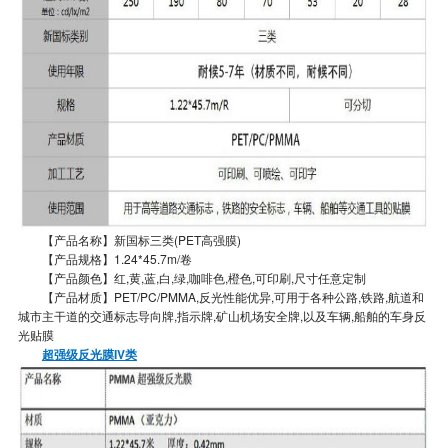
【产品名称】新国标三类(PET高强膜)
【产品规格】1.24*45.7m/卷
【产品颜色】红,黄,蓝,白,绿,咖啡色,橙色,可印刷,尺寸任意定制
【产品材质】PET/PC/PMMA,反光性能优异,可用于各种公路,铁路,航道和
城市主干道的交通标志导向牌,指示牌,矿山机场安全牌,以及车辆,船舶的车身反
光贴膜
超强级反光膜IV类