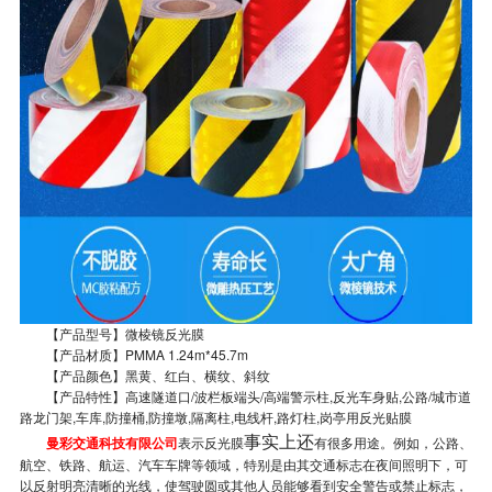
【产品型号】微棱镜反光膜
【产品材质】PMMA 1.24m*45.7m
【产品颜色】黑黄、红白、横纹、斜纹
【产品特性】高速隧道口/波栏板端头/高端警示柱,反光车身贴,公路/城市道
路龙门架,车库,防撞桶,防撞墩,隔离柱,电线杆,路灯柱,岗亭用反光贴膜
事实上还
曼彩交通科技有限公司
表示反光膜
有很多用途。例如，公路、
航空、铁路、航运、汽车车牌等领域，特别是由其交通标志在夜间照明下，可
以反射明亮清晰的光线，使驾驶圆或其他人员能够看到安全警告或禁止标志，