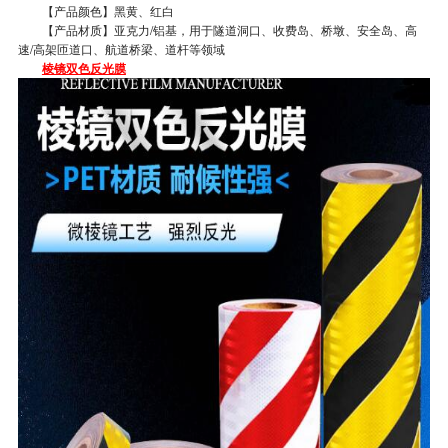
【产品颜色】黑黄、红白
【产品材质】亚克力/铝基，用于隧道洞口、收费岛、桥墩、安全岛、高
速/高架匝道口、航道桥梁、道杆等领域
棱镜双色反光膜