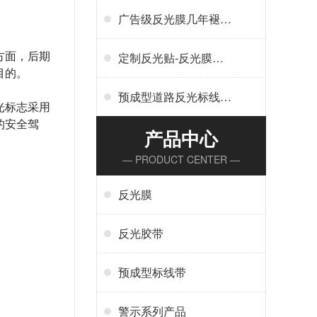
广告级反光膜几年褪
色-广告反光膜一平米
多少钱
方面，后期
定制反光贴-反光膜印
目的。
刷,刻字,丝印,喷绘,形状
规格任意定制厂家定制
预成型道路反光标线贴
光标志采用
服务
干啥用-交通标志、停
的安全驾
车位划线、高速标线、
产品中心
管道反光标识厂家
— PRODUCT CENTER —
反光膜
反光胶带
预成型标线带
警示系列产品