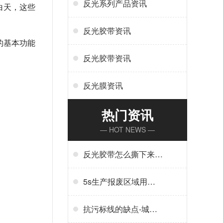
反光系列产品资讯
白天，这些
反光胶带资讯
的基本功能
反光胶带资讯
反光膜资讯
热门资讯
— HOT NEWS —
反光胶带怎么撕下来-
反光胶带怎么清洗
5s生产报废区域用什
么标线-5s地标线区域
管理标准
抗污标线的缺点-城市
抗污标线的应用