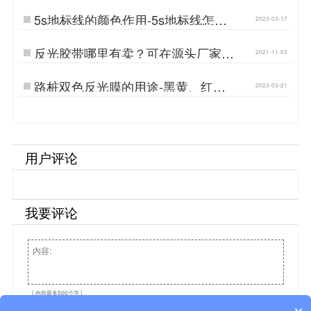
5s地标线的颜色作用-5s地标线怎么
2023-03-17
规划…
反光胶带哪里有卖？可在源头厂家购
2021-11-03
买[苏州曼彩]…
路桩双色反光膜的用途-黑黄、红
2023-03-21
白、横纹、竖纹反光膜制造商…
用户评论
我要评论
( 内容最多500个字 )
重写
提交