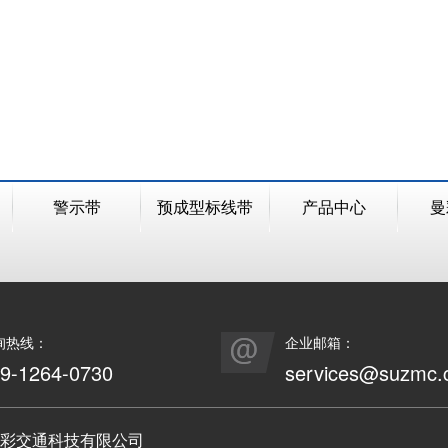
警示带
预成型标线带
产品中心
曼
询热线：
企业邮箱：
9-1264-0730
services@suzmc.
彩交通科技有限公司