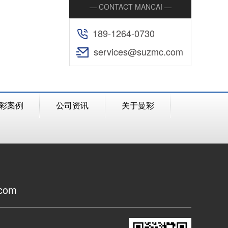
— CONTACT MANCAI —
189-1264-0730
services@suzmc.com
彩案例
公司资讯
关于曼彩
com