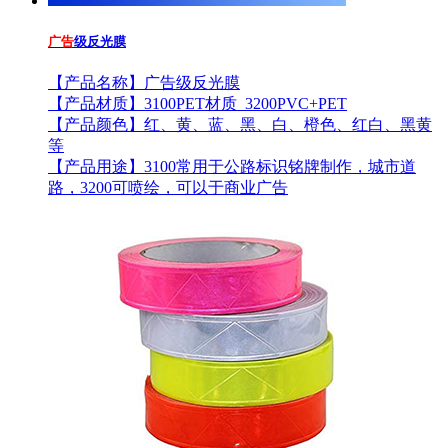
广告
级反光膜
【产品名称】广告级反光膜
【产品材质】3100PET材质 3200PVC+PET
【产品颜色】红、黄、蓝、黑、白、橙色、红白、黑黄
等
【产品用途】3100常用于公路标识铭牌制作，城市道
路，3200可喷绘，可以于商业广告