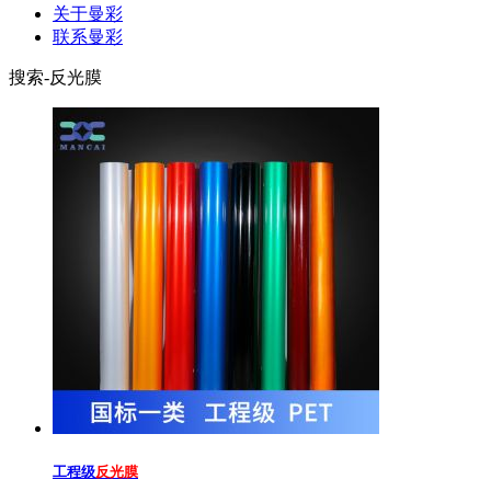
关于曼彩
联系曼彩
搜索-反光膜
工程级
反光膜