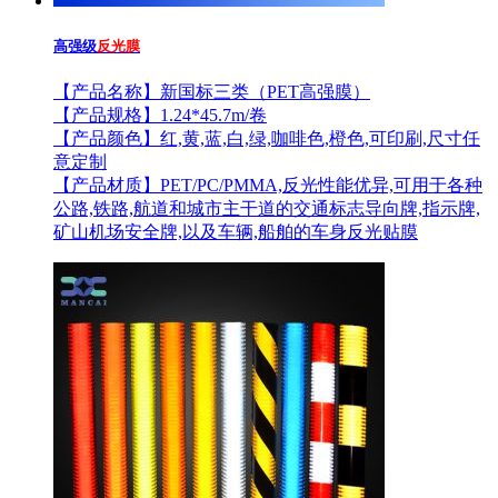
高强级
反光膜
【产品名称】新国标三类（PET高强膜）
【产品规格】1.24*45.7m/卷
【产品颜色】红,黄,蓝,白,绿,咖啡色,橙色,可印刷,尺寸任
意定制
【产品材质】PET/PC/PMMA,反光性能优异,可用于各种
公路,铁路,航道和城市主干道的交通标志导向牌,指示牌,
矿山机场安全牌,以及车辆,船舶的车身反光贴膜