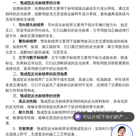
一、预成型反光标线带的分类
轮廓标线带：轮廓标线带主要用于标明道路边缘或车行道分界线，通过其
独特的反光效果，提醒驾驶员注意道路边缘和车道分界线，避免偏离道路或与
其他车辆发生碰撞。
1、
导向箭头标线带
：导向箭头标线带主要用于指示车辆行驶方向，如交
叉口、匝道等处的导向箭头。它们以醒目的反光效果，引导驾驶员正确选择行
驶方向，确保交通流畅和安全。
2、
警告标线带
：警告标线带主要用于提醒驾驶员注意交通危险或特殊路
段，如急转弯、陡坡、施工路段等。它们通过强烈的反光效果，吸引驾驶员的
注意力，提醒他们提前减速、注意安全。
3、
文字与数字标线带
：文字与数字标线带主要用于标注道路名称、限速
标志、距离标志等信息。它们以清晰易读的反光效果，帮助驾驶员获取重要的
道路信息，提高驾驶过程中的认知效率。
二、预成型反光标线带的应用场景
预成型反光标线带广泛应用于城市道路、高速公路、机场跑道、停车场等
各类交通场所。它们不仅提高了道路标识的夜间可见性，还增强了交通标识的
耐久性和使用寿命。
三、预成型反光标线带的优势
1、
高反光性能
：预成型反光标线带采用特殊的反光材料制作，具有优异
的反光性能，能够在夜间或低光照条件下提供明显的警示效果。
2、
耐久性强
：预成型反光标线带经过特殊处理，具有较强的耐磨、耐
可以介绍下你们的产品么？
候、耐腐蚀等性能，能够在恶劣的自然环境下长期保持标识的清晰度和反光效
果。
3、
安装简便
：预成型反光标线带采用预成型设计，安装时只需将其粘贴
在道路上即可，无需复杂的施工工艺和设备。