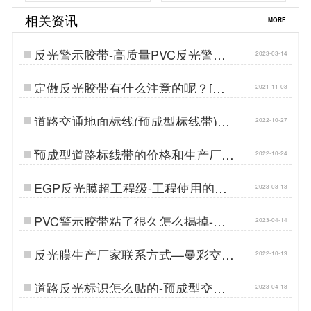
相关资讯
MORE
反光警示胶带-高质量PVC反光警示
2023-03-14
胶带厂家…
定做反光胶带有什么注意的呢？[苏
2021-11-03
州曼彩]…
道路交通地面标线(预成型标线带)可
2022-10-27
以用在哪些地方-预成型标线带生产
厂家…
预成型道路标线带的价格和生产厂家
2022-10-24
—苏州预成型标线带生产厂家…
EGP反光膜超工程级-工程使用的高
2023-03-13
质量反光膜…
PVC警示胶带粘了很久怎么揭掉-警
2023-04-14
示胶带使用场景…
反光膜生产厂家联系方式—曼彩交通
2022-10-19
科技…
道路反光标识怎么贴的-预成型交通
2023-04-18
标识贴…