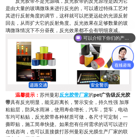
反光胶带不是光源哦，反光胶带的反光原理是因为它
是由大量的玻璃微珠来进行反光的，可以通过特殊工艺对
其进行反射角度的调节，这样就可以把更远处的光源反射
回去，从而扩大它的反射角度。反光效果在足够数量的玻
璃微珠情况下不分昼夜，反光效果都不会有明细衰减。
可以介绍下你们的产品么？
温馨提示：
苏州曼彩
反光胶带厂家
的
pet广告级反光胶
带
具有反光明显，能见距离长，警示安全，持久性强 加厚
粘贴层，防风水雨淋，使用寿命增长，汽车，货车，电动
车均可粘贴，反光胶带各种材质可做，各尺寸可定制，一
撕即贴，施工简单快捷。如果您有任何需求的话可以进行
在线咨询，也可以直接拨打苏州曼彩反光膜生产厂家的联