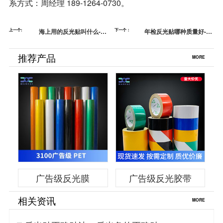
系方式：周经理 189-1264-0730。
上一个:
海上用的反光贴叫什么-船
下一个：
年检反光贴哪种质量好-年
舶救生用品专用SOLAS反
检专用反光贴
光贴
推荐产品
MORE
广告级反光膜
广告级反光胶带
相关资讯
MORE