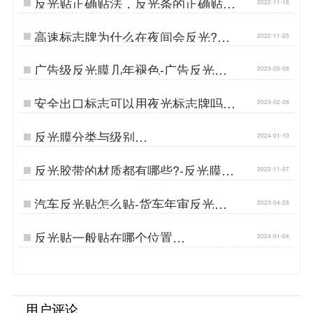
反光贴正确贴法，反光条的正确贴
2022-11-18
法…
高速标志牌为什么在夜间会反光?用
2022-11-25
的是几类反光膜?…
广告级反光膜几年褪色-广告反光膜
2023-05-08
一平米多少钱…
安全出口标志可以用夜光标志牌吗-
2023-02-08
夜光膜标志…
反光膜分类与级别…
2024-01-10
反光胶带的材质都有哪些?-反光膜、
2022-11-07
反光贴、反光条生产厂家…
汽车反光贴怎么贴-货车年审反光贴
2023-04-28
要求…
反光贴一般贴在哪个位置…
2024-01-04
用户评论