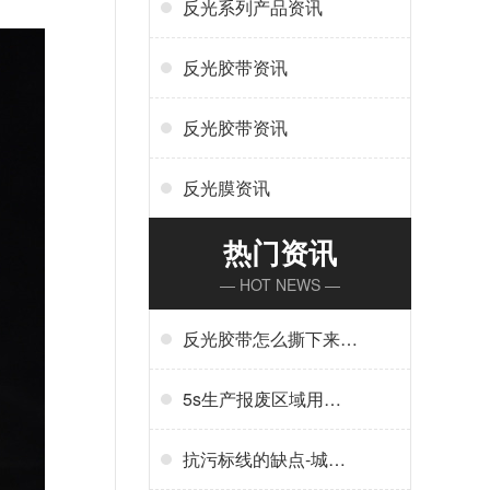
反光系列产品资讯
反光胶带资讯
反光胶带资讯
反光膜资讯
热门资讯
— HOT NEWS —
反光胶带怎么撕下来-
反光胶带怎么清洗
5s生产报废区域用什
么标线-5s地标线区域
管理标准
抗污标线的缺点-城市
抗污标线的应用