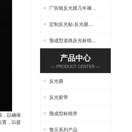
广告级反光膜几年褪
色-广告反光膜一平米
多少钱
定制反光贴-反光膜印
刷,刻字,丝印,喷绘,形状
规格任意定制厂家定制
预成型道路反光标线贴
服务
干啥用-交通标志、停
车位划线、高速标线、
产品中心
管道反光标识厂家
— PRODUCT CENTER —
反光膜
反光胶带
预成型标线带
脂，以确保
位置，以提
警示系列产品